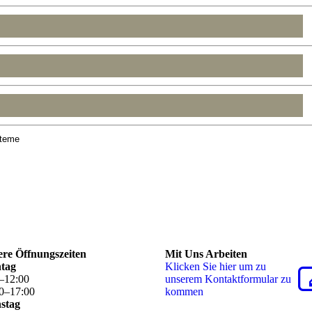
re Öffnungszeiten
Mit Uns Arbeiten
tag
Klicken Sie hier um zu
–
12
:
00
unserem Kon­takt­for­mu­lar zu
0
–
17
:
00
kommen
stag