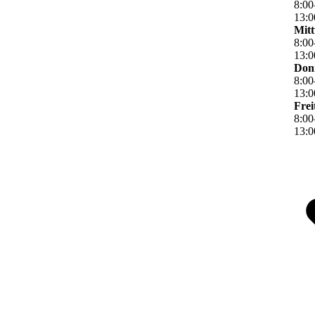
8
:
00
13
:
0
Mit
8
:
00
13
:
0
Don
8
:
00
13
:
0
Frei
8
:
00
13
:
0