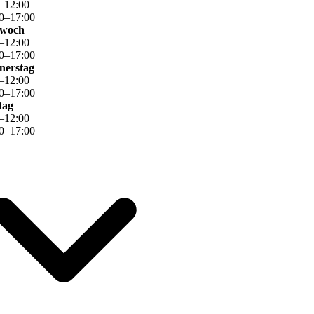
–
12
:
00
0
–
17
:
00
twoch
–
12
:
00
0
–
17
:
00
nerstag
–
12
:
00
0
–
17
:
00
tag
–
12
:
00
0
–
17
:
00