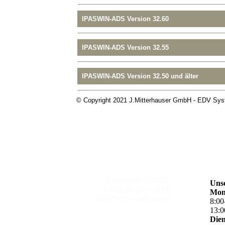
Copyright © 2020
Unse
J.Mitterhauser GmbH
Mon
Alle Rechte vorbehalten.
8
:
00
13
:
0
Dien